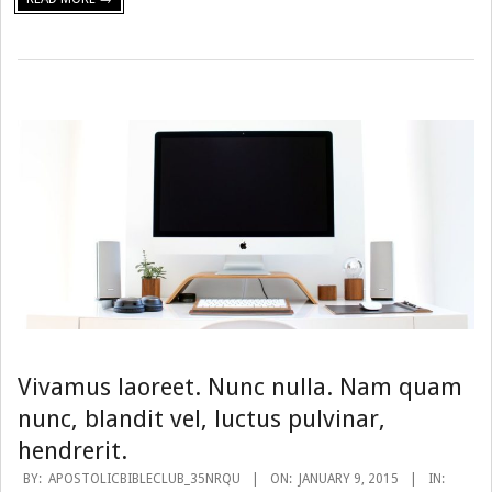
Vivamus laoreet. Nunc nulla. Nam quam
nunc, blandit vel, luctus pulvinar,
hendrerit.
2015-
BY:
APOSTOLICBIBLECLUB_35NRQU
ON:
JANUARY 9, 2015
IN: