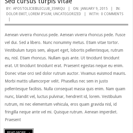
Sed cursus turpis vitae
2015-
BY:
APOSTOLICBIBLECLUB_35NRQU
ON:
JANUARY 9, 2015
IN:
DOLOR EMIT
,
LOREM IPSUM
,
UNCATEGORIZED
WITH:
0 COMMENTS
01-
09
Aenean viverra rhoncus pede. Aenean viverra rhoncus pede. Fusce
vel dui. Sed a libero. Nunc nonummy metus. Etiam vitae tortor.
Vestibulum turpis sem, aliquet eget, lobortis pellentesque, rutrum
eu, nisl. Etiam rhoncus. Nullam quis ante. Ut tincidunt tincidunt
erat. Ut tincidunt tincidunt erat. Praesent egestas neque eu enim.
Donec vitae orci sed dolor rutrum auctor. Vivamus euismod mauris.
Morbi mattis ullamcorper velit. Phasellus nec sem in justo
pellentesque facilisis. Nulla consequat massa quis enim. Nam quam
nunc, blandit vel, luctus pulvinar, hendrerit id, lorem. Vestibulum
rutrum, mi nec elementum vehicula, eros quam gravida nisl, id
fringilla neque ante vel mi. Quisque rutrum. Aenean imperdiet.
Praesent
READ MORE →