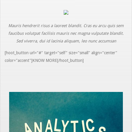
Mauris hendrerit risus a laoreet blandit. Cras eu arcu quis sem
faucibus volutpat facilisis mauris nec magna vulputate blandit.
Sed viverra, dui id lacinia aliquam, leo nunc accumsan
[hoot_button url="#" target="self" size="small" align="center"
color="accent"]KNOW MORE[/hoot_button]