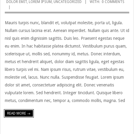
DOLOR EMIT
,
LOREM IPSUM
,
UNCATEGORIZED
WITH:
0 COMMENTS
01-
09
Mauris turpis nunc, blandit et, volutpat molestie, porta ut, ligula.
Nullam cursus lacinia erat. Aenean imperdiet. Nullam quis ante. Ut id
nisl quis enim dignissim sagittis. Duis leo. Praesent egestas neque
eu enim. In hac habitasse platea dictumst. Vestibulum purus quam,
scelerisque ut, mollis sed, nonummy id, metus. Donec interdum,
metus et hendrerit aliquet, dolor diam sagittis ligula, eget egestas
libero turpis vel mi. Nam ipsum risus, rutrum vitae, vestibulum eu,
molestie vel, lacus. Nunc nulla. Suspendisse feugiat. Lorem ipsum
dolor sit amet, consectetuer adipiscing elit. Donec venenatis
vulputate lorem. Sed hendrerit. Integer tincidunt. Quisque libero
metus, condimentum nec, tempor a, commodo mollis, magna. Sed
READ MORE →