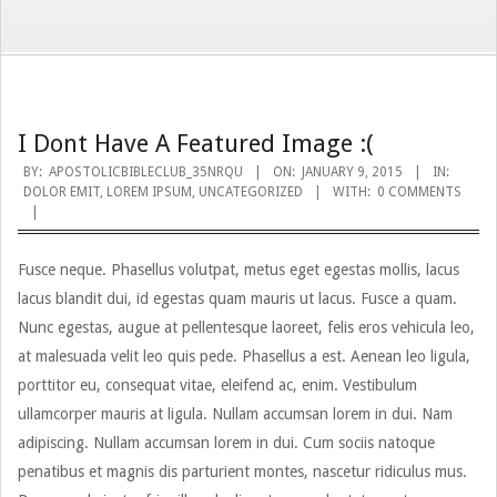
I Dont Have A Featured Image :(
2015-
BY:
APOSTOLICBIBLECLUB_35NRQU
ON:
JANUARY 9, 2015
IN:
DOLOR EMIT
,
LOREM IPSUM
,
UNCATEGORIZED
WITH:
0 COMMENTS
01-
09
Fusce neque. Phasellus volutpat, metus eget egestas mollis, lacus
lacus blandit dui, id egestas quam mauris ut lacus. Fusce a quam.
Nunc egestas, augue at pellentesque laoreet, felis eros vehicula leo,
at malesuada velit leo quis pede. Phasellus a est. Aenean leo ligula,
porttitor eu, consequat vitae, eleifend ac, enim. Vestibulum
ullamcorper mauris at ligula. Nullam accumsan lorem in dui. Nam
adipiscing. Nullam accumsan lorem in dui. Cum sociis natoque
penatibus et magnis dis parturient montes, nascetur ridiculus mus.