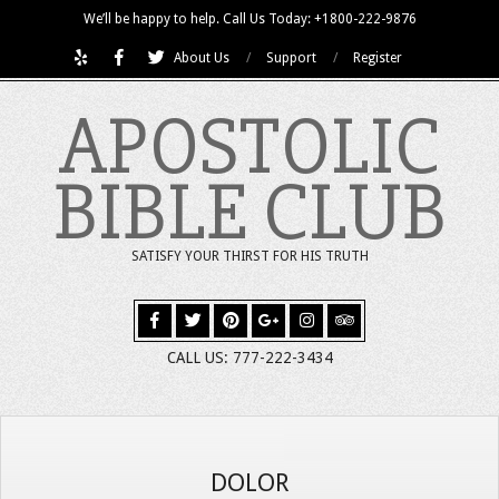
Skip
We’ll be happy to help. Call Us Today: +1800-222-9876
to
About Us
Support
Register
content
APOSTOLIC
BIBLE CLUB
SATISFY YOUR THIRST FOR HIS TRUTH
CALL US: 777-222-3434
DOLOR