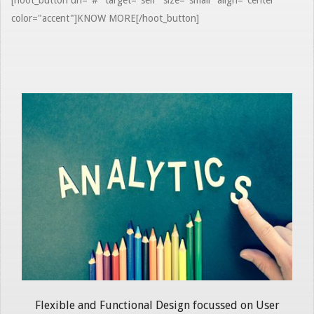
[hoot_button url="#" target="self" size="small" align="center"
color="accent"]KNOW MORE[/hoot_button]
Flexible and Functional Design focussed on User