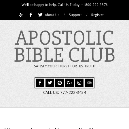
Skip
We’ll be happy to help. Call Us Today: +1800-222-9876
to
About Us
Support
Register
content
APOSTOLIC
BIBLE CLUB
SATISFY YOUR THIRST FOR HIS TRUTH
CALL US: 777-222-3434