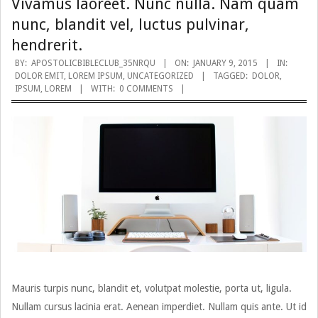
Vivamus laoreet. Nunc nulla. Nam quam
nunc, blandit vel, luctus pulvinar,
hendrerit.
BY:
APOSTOLICBIBLECLUB_35NRQU
ON:
JANUARY 9, 2015
IN:
DOLOR EMIT
,
LOREM IPSUM
,
UNCATEGORIZED
TAGGED:
DOLOR
,
IPSUM
,
LOREM
WITH:
0 COMMENTS
Mauris turpis nunc, blandit et, volutpat molestie, porta ut, ligula.
Nullam cursus lacinia erat. Aenean imperdiet. Nullam quis ante. Ut id