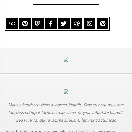
Mauris hendrerit risus a laoreet blandit. Cras eu arcu quis sem
faucibus volutpat facilisis mauris nec magna vulputate blandit.
Sed viverra, dui id lacinia aliquam, leo nunc accumsan